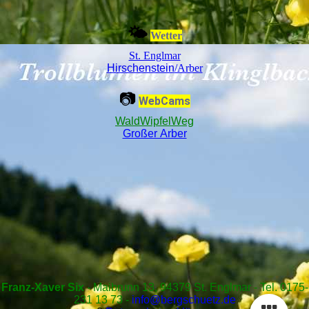
🌤
Wetter
St. Englmar
Hirschenstein
/Arber
📷
WebCams
WaldWipfelWeg
Großer Arber
Franz-Xaver Six
- Maibrunn 13, 94379 St. Englmar - Tel. 0175-
231 13 73 -
info@bergschuetz.de