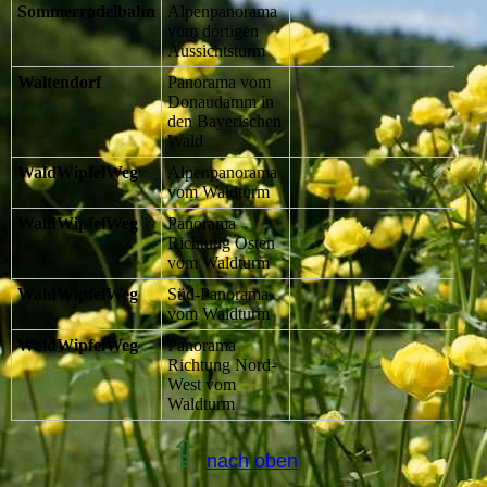
Sommerrodelbahn
Alpenpanorama
vom dortigen
Aussichtsturm
Waltendorf
Panorama vom
Donaudamm in
den Bayerischen
Wald
WaldWipfelWeg
Alpenpanorama
vom Waldturm
WaldWipfelWeg
Panorama
Richtung Osten
vom Waldturm
WaldWipfelWeg
Süd-Panorama
vom Waldturm
WaldWipfelWeg
Panorama
Richtung Nord-
West vom
Waldturm
⇪
nach oben