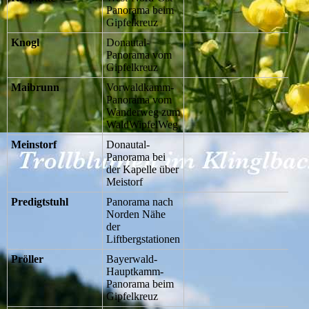
Panorama beim
Gipfelkreuz
Knogl
Donautal-
Panorama vom
Gipfelkreuz
Maibrunn
Vorwaldkamm-
Panorama vom
Wanderweg zum
WaldWipfelWeg
Meinstorf
Donautal-
Panorama bei
der Kapelle über
Meistorf
Predigtstuhl
Panorama nach
Norden Nähe
der
Liftbergstationen
Pröller
Bayerwald-
Hauptkamm-
Panorama beim
Gipfelkreuz