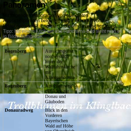
Panoramen
Mit folgenden Panoramen von markanten
Aussichtspunkten bekommt man Eindrücke von der
Urlaubsregion St. Englmar und dem Bayerischen Wald.
Tipp: Mit einem Klick auf das Panorama-Bild sieht man es
in Bildschirmgröße.
Bogenberg
Aussichtspunkt
nordwestlich
hinter der
Wallfahrtskirche
mit
Alpenpanorama
Bogenberg
Am Pilgerweg
mit Blick zur
Donau und
Gäuboden
Donauradweg
Blick in den
Vorderen
Bayerischen
Wald auf Höhe