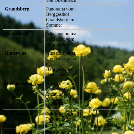
von Oberalteich
Grandsberg
Panorama vom
Berggasthof
Grandsberg im
Sommer
Grandsberg
Alpenpanorama
im Herbst vom
Berggasthof
Hinterwies
Aussichtspunkt
von der Terrasse
des
Berggasthofes
Hinterwies
Hirschenstein
Aussichtsturm-
Panorama
Richtung
Nationalpark
und Rachel
Hirschenstein
Aussichtsturm-
Panorama zu
den Alpen
Käsplatte
West-Nord-Ost-