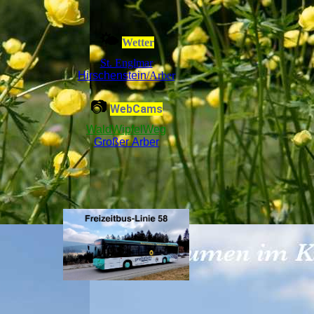
🌤
Wetter
St. Englmar
Hirschenstein
/Arber
📷
WebCams
WaldWipfelWeg
Großer Arber