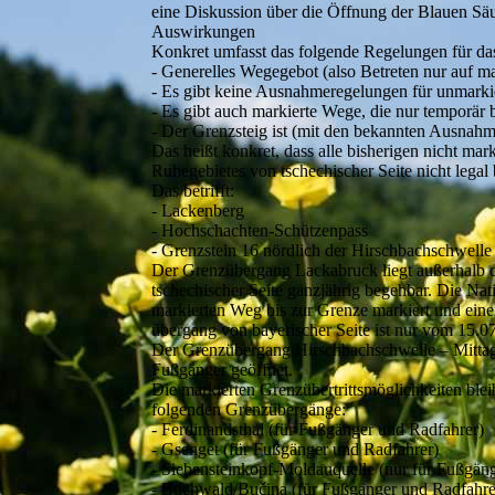
eine Diskussion über die Öffnung der Blauen Sä
Auswirkungen
Konkret umfasst das folgende Regelungen für da
- Generelles Wegegebot (also Betreten nur auf m
- Es gibt keine Ausnahmeregelungen für unmark
- Es gibt auch markierte Wege, die nur temporär 
- Der Grenzsteig ist (mit den bekannten Ausnahm
Das heißt konkret, dass alle bisherigen nicht mar
Ruhegebietes von tschechischer Seite nicht legal
Das betrifft:
- Lackenberg
- Hochschachten-Schützenpass
- Grenzstein 16 nördlich der Hirschbachschwelle
Der Grenzübergang Lackabruck liegt außerhalb de
tschechischer Seite ganzjährig begehbar. Die Na
markierten Weg bis zur Grenze markiert und ein
übergang von bayerischer Seite ist nur vom 15.07.
Der Grenzübergang Hirschbachschwelle – Mittagsb
Fußgänger geöffnet.
Die markierten Grenzübertrittsmöglichkeiten ble
folgenden Grenzübergänge:
- Ferdinandsthal (für Fußgänger und Radfahrer)
- Gsenget (für Fußgänger und Radfahrer)
- Siebensteinkopf-Moldauquelle (nur für Fußgän
- Buchwald/Bučina (für Fußgänger und Radfahre