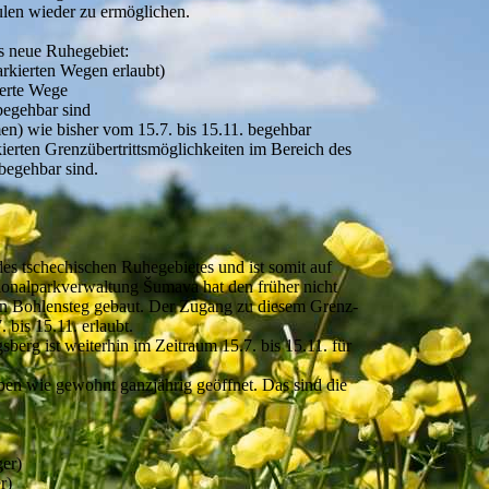
ulen wieder zu ermöglichen.
s neue Ruhegebiet:
arkierten Wegen erlaubt)
ierte Wege
begehbar sind
en) wie bisher vom 15.7. bis 15.11. begehbar
kierten Grenzübertrittsmöglichkeiten im Bereich des
 begehbar sind.
s tschechischen Ruhegebietes und ist somit auf
tionalparkverwaltung Šumava hat den früher nicht
en Bohlensteg gebaut. Der Zugang zu diesem Grenz-
 bis 15.11. erlaubt.
erg ist weiterhin im Zeitraum 15.7. bis 15.11. für
iben wie gewohnt ganzjährig geöffnet. Das sind die
ger)
r)