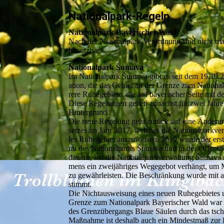
Nationalpark-Regeln
Nationalpark Bayerischer Wald
Nach der Nationalpark-Verordnung sind nicht mar
benutzbar.
Nationalpark Šumava
Im Nationalpark Šumava gibt es seit dem 19.10.2
ation, die das Gebiet an der Grenze zum Nation
rere Ruhegebiete, die auf bayerischer Seite mit 
Diese Regelungen gelten zunächst für zwei Jahre
Hintergrund
Die neue Regelung geht zurück auf eine Änderun
setzes im Jahr 2017, welches die Nationalparkver
les Ruhegebiet auszuweisen. 2019 wurde der erst
rat des Nationalparks Šumava und in der Öffentli
dauern, hat die Nationalparkverwaltung Šumava
mens ein zweijähriges Wegegebot verhängt, um 
zu gewährleisten. Die Beschränkung wurde mit a
stimmt.
Die Nichtausweisung eines neuen Ruhegebietes u
Grenze zum Nationalpark Bayerischer Wald war 
des Grenzübergangs Blaue Säulen durch das tsch
Maßnahme ist deshalb auch ein Mindestmaß zur Er