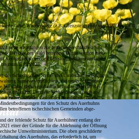
kierte "alte" Wanderwege (z.B. Grenzsteige) nur von 15.7. bis 15.11.
023 neue Regelungen zur betretungsrechtlichen Situ-
alpark Bayerischer Wald betreffen. Damit werden meh-
dem Kerngebiet zu vergleichen sind, zusammengefasst.
 bis zum 31.12.2025.
g des tschechischen Natur- und Landschaftsschutzge-
waltung Šumava verpflichtete, ein neues funktionel-
e Vorschlag dazu veröffentlicht und seitdem im Bei-
chkeit diskutiert. Da diese Verhandlungen noch an-
 nun im wertvollsten Gebiet des Auerhuhnvorkom-
Mindestbedingungen für den Schutz des Auerhuhns
llen betroffenen tschechischen Gemeinden abge-
nd der fehlende Schutz für Auerhühner entlang der
2021 einer der Gründe für die Ablehnung der Öffnung
echische Umweltministerium. Die oben geschilderte
haltung des Auerhuhns, das erforderlich ist, um