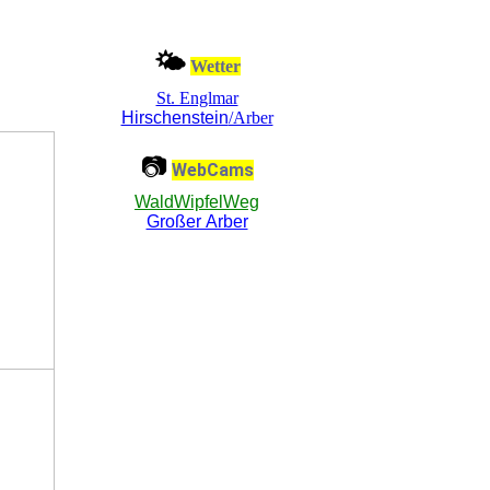
🌤
Wetter
St. Englmar
Hirschenstein
/Arber
📷
WebCams
WaldWipfelWeg
Großer Arber