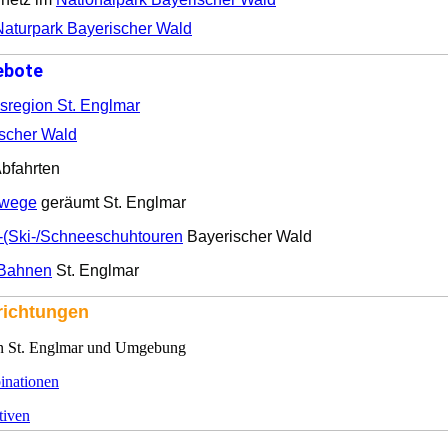
Naturpark Bayerischer Wald
ebote
sregion St. Englmar
scher Wald
bfahrten
rwege
geräumt St. Englmar
-(Ski-/Schneeschuhtouren
Bayerischer Wald
-Bahnen
St. Englmar
nrichtungen
n St. Englmar und Umgebung
inationen
tiven