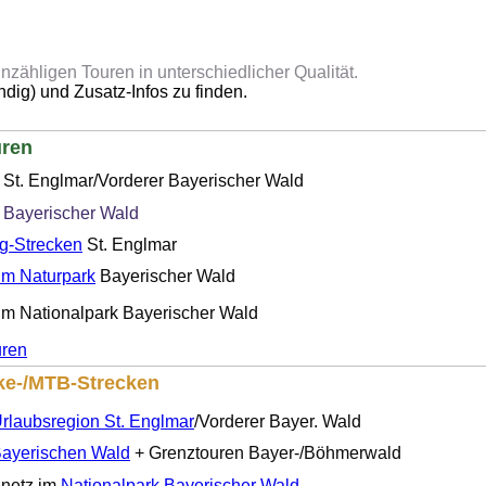
unzähligen Touren in unterschiedlicher Qualität.
ändig) und Zusatz-Infos zu finden.
ren
St. Englmar/Vorderer Bayerischer Wald
Bayerischer Wald
g-Strecken
St. Englmar
m Naturpark
Bayerischer Wald
im Nationalpark Bayerischer Wald
uren
ke-/MTB-Strecken
rlaubsregion St. Englmar
/Vorderer Bayer. Wald
ayerischen Wald
+ Grenztouren Bayer-/Böhmerwald
netz im
Nationalpark Bayerischer Wald