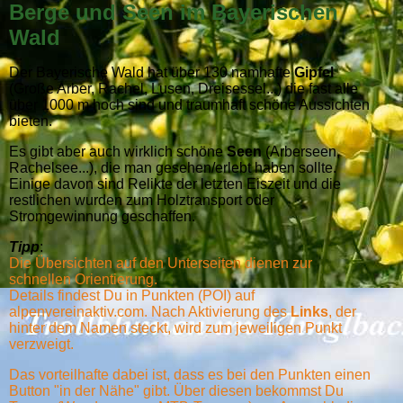
Berge und Seen im Bayerischen
Wald
Der Bayerische Wald hat über 130 namhafte
Gipfel
(Große Arber, Rachel, Lusen, Dreisessel...) die fast alle
über 1000 m hoch sind und traumhaft schöne Aussichten
bieten.
Es gibt aber auch wirklich schöne
Seen
(Arberseen,
Rachelsee...), die man gesehen/erlebt haben sollte.
Einige davon sind Relikte der letzten Eiszeit und die
restlichen wurden zum Holztransport oder
Stromgewinnung geschaffen.
Tipp
:
Die Übersichten auf den Unterseiten dienen zur
schnellen Orientierung.
Details findest Du in Punkten (POI) auf
alpenvereinaktiv.com. Nach Aktivierung des
Links
, der
hinter dem Namen steckt, wird zum jeweiligen Punkt
verzweigt.
Das vorteilhafte dabei ist, dass es bei den Punkten einen
Button "in der Nähe" gibt. Über diesen bekommst Du