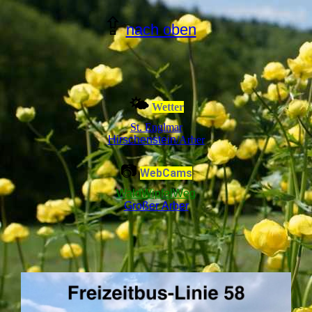
⇪
nach oben
🌤
Wetter
St. Englmar
Hirschenstein
/Arber
📷
WebCams
WaldWipfelWeg
Großer Arber