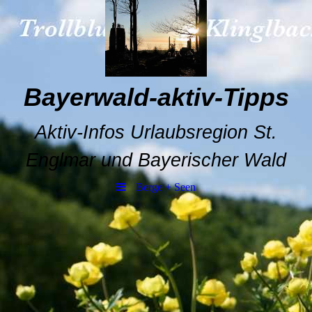
Bayerwald-aktiv-Tipps
Aktiv-Infos Urlaubsregion St.
Englmar und Bayerischer Wald
Berge + Seen