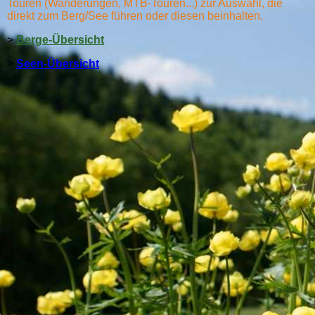
Touren (Wanderungen, MTB-Touren...) zur Auswahl, die
direkt zum Berg/See führen oder diesen beinhalten.
>
Berge-Übersicht
>
Seen-Übersicht